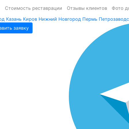
ь
Стоимость реставрации
Отзывы клиентов
Фото д
од
Казань
Киров
Нижний Новгород
Пермь
Петрозаводс
авить заявку