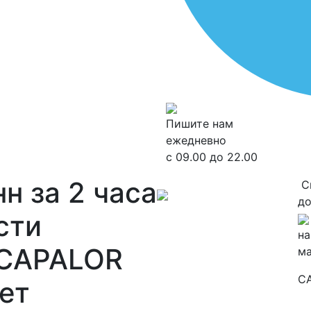
Пишите нам
ежедневно
с 09.00 до 22.00
нн
за 2 часа
С
до
сти
на
CAPALOR
м
C
лет