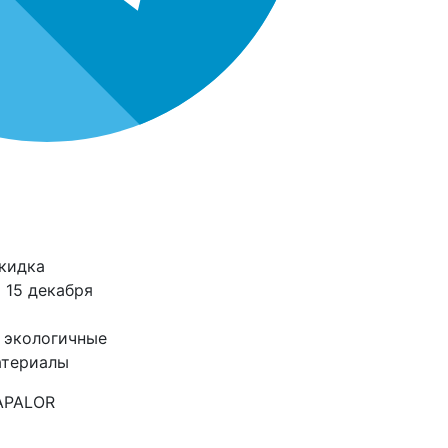
кидка
 15 декабря
 экологичные
атериалы
APALOR